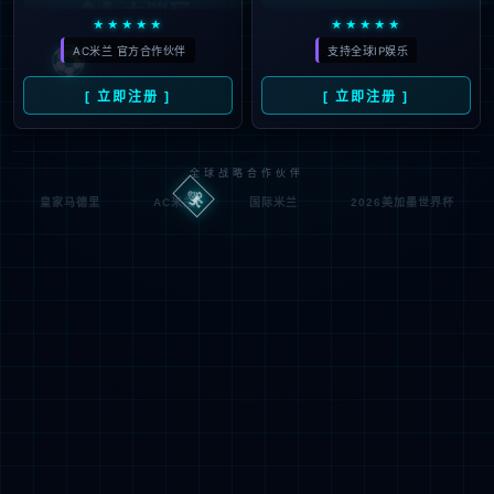
IIS Web Co
:80/post/48.asp
模块
请求
re
的 U
MapReque
RL
通知
stHandler
D:\wwwroot\vitech\wwwr
物理
ASPClassi
oot\post\48.asp
处理
路径
c
程序
登录
匿名
0x8007000
错误
方法
2
代码
登录
匿名
用户
详细信息:
此错误表明文件或目录在服务器上不存在。请创建文件或目录并重新尝试请
求。