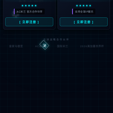
IIS Web Co
:80/tags.asp?classid=259
模块
请求
re
的 U
MapReque
RL
通知
stHandler
D:\wwwroot\vitech\wwwr
物理
ASPClassi
oot\tags.asp
处理
路径
c
程序
登录
匿名
0x8007000
错误
方法
2
代码
登录
匿名
用户
详细信息:
此错误表明文件或目录在服务器上不存在。请创建文件或目录并重新尝试请
求。